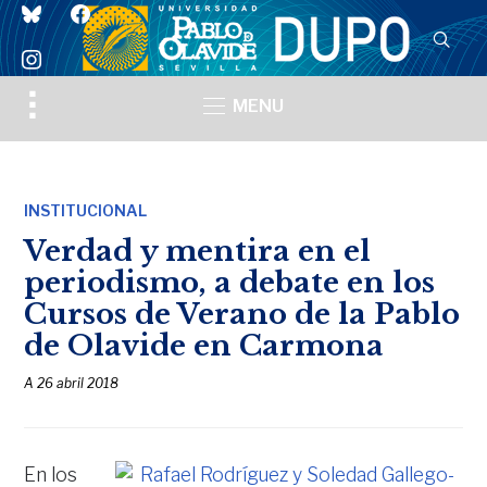
bluesky
facebook
instagram
Toggle
MENU
sidebar
&
navigation
INSTITUCIONAL
Verdad y mentira en el
periodismo, a debate en los
Cursos de Verano de la Pablo
de Olavide en Carmona
A
26 abril 2018
En los