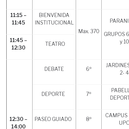
11:15 –
BIENVENIDA
PARAN
11:45
INSTITUCIONAL
Max. 370
GRUPOS 6, 
11:45 –
y 10
TEATRO
12:30
JARDINES
DEBATE
6º
2- 4
PABEL
DEPORTE
7º
DEPOR
CAMPUS 
12:30 –
PASEO GUIADO
8º
UP
14:00