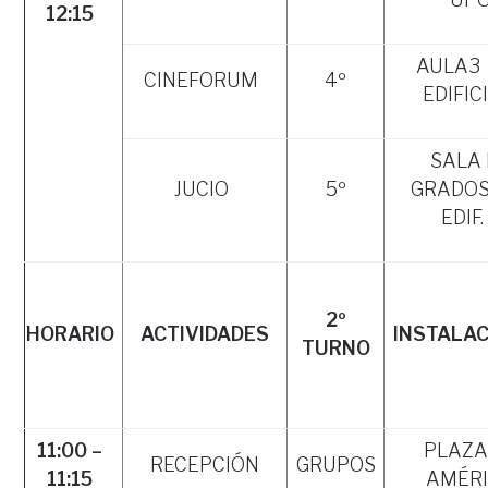
12:15
AULA3
CINEFORUM
4º
EDIFIC
SALA 
JUCIO
5º
GRADOS
EDIF.
2º
HORARIO
ACTIVIDADES
INSTALA
TURNO
11:00 –
PLAZA
RECEPCIÓN
GRUPOS
11:15
AMÉR