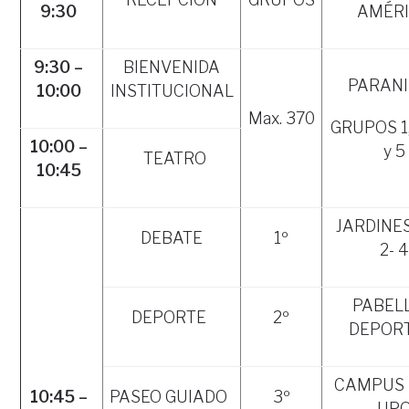
9:30
AMÉR
9:30 –
BIENVENIDA
PARAN
10:00
INSTITUCIONAL
Max. 370
GRUPOS 1, 
10:00 –
y 5
TEATRO
10:45
JARDINES
DEBATE
1º
2- 4
PABEL
DEPORTE
2º
DEPOR
CAMPUS 
10:45 –
PASEO GUIADO
3º
UP