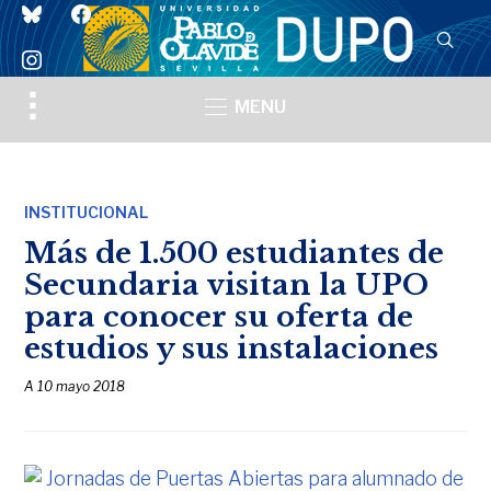
bluesky
facebook
instagram
Toggle
MENU
sidebar
&
navigation
INSTITUCIONAL
Más de 1.500 estudiantes de
Secundaria visitan la UPO
para conocer su oferta de
estudios y sus instalaciones
A
10 mayo 2018