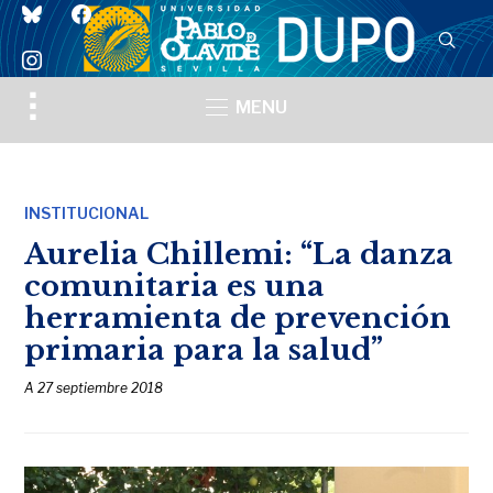
bluesky
facebook
instagram
Toggle
MENU
sidebar
&
navigation
INSTITUCIONAL
Aurelia Chillemi: “La danza
comunitaria es una
herramienta de prevención
primaria para la salud”
A
27 septiembre 2018