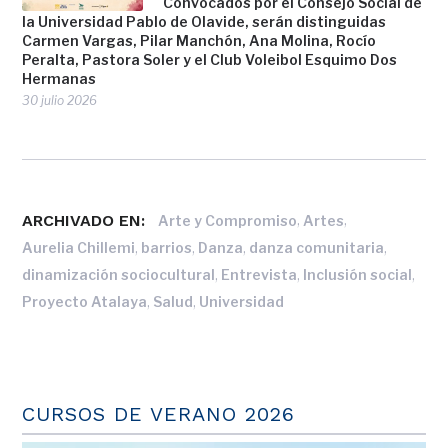
Convocados por el Consejo Social de
la Universidad Pablo de Olavide, serán distinguidas
Carmen Vargas, Pilar Manchón, Ana Molina, Rocío
Peralta, Pastora Soler y el Club Voleibol Esquimo Dos
Hermanas
30 julio 2026
ARCHIVADO EN:
,
,
Arte y Compromiso
Artes
,
,
,
,
Aurelia Chillemi
barrios
Danza
danza comunitaria
,
,
,
dinamización sociocultural
Entrevista
Inclusión social
,
,
Proyecto Atalaya
Salud
Universidad
CURSOS DE VERANO 2026