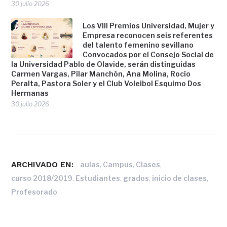
30 julio 2026
Los VIII Premios Universidad, Mujer y
Empresa reconocen seis referentes
del talento femenino sevillano
Convocados por el Consejo Social de
la Universidad Pablo de Olavide, serán distinguidas
Carmen Vargas, Pilar Manchón, Ana Molina, Rocío
Peralta, Pastora Soler y el Club Voleibol Esquimo Dos
Hermanas
30 julio 2026
ARCHIVADO EN:
,
,
,
aulas
Campus
Clases
,
,
,
,
curso 2018/2019
Estudiantes
grados
inicio de clases
Profesorado