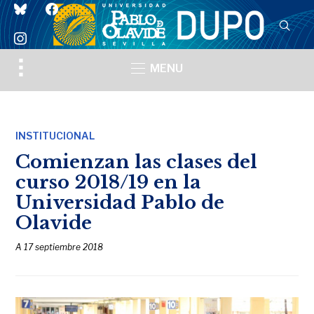
bluesky
facebook
instagram
Toggle
MENU
sidebar
&
navigation
INSTITUCIONAL
Comienzan las clases del
curso 2018/19 en la
Universidad Pablo de
Olavide
A
17 septiembre 2018