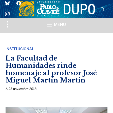
bluesky
facebook
instagram
Toggle
MENU
sidebar
&
navigation
INSTITUCIONAL
La Facultad de
Humanidades rinde
homenaje al profesor José
Miguel Martín Martín
A
23 noviembre 2018