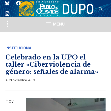
bluesky
facebook
instagram
Toggle
MENU
sidebar
&
navigation
INSTITUCIONAL
Celebrado en la UPO el
taller «Ciberviolencia de
género: señales de alarma»
A
19 diciembre 2018
Hoy