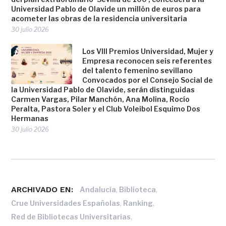
Universidad Pablo de Olavide un millón de euros para
acometer las obras de la residencia universitaria
30 julio 2026
Los VIII Premios Universidad, Mujer y
Empresa reconocen seis referentes
del talento femenino sevillano
Convocados por el Consejo Social de
la Universidad Pablo de Olavide, serán distinguidas
Carmen Vargas, Pilar Manchón, Ana Molina, Rocío
Peralta, Pastora Soler y el Club Voleibol Esquimo Dos
Hermanas
30 julio 2026
ARCHIVADO EN:
,
,
Andalucía
Biblioteca
,
,
Crue Universidades Españolas
Ranking
,
Red de Bibliotecas Universitarias