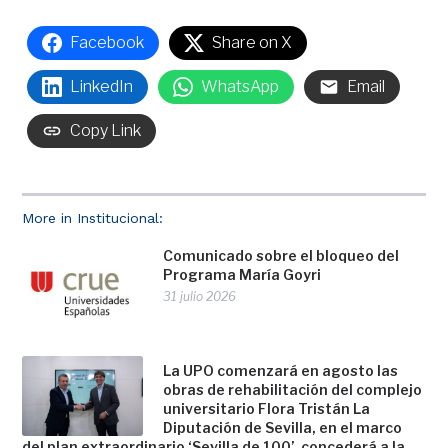
Facebook
Share on X
LinkedIn
WhatsApp
Email
Copy Link
More in Institucional:
Comunicado sobre el bloqueo del
Programa María Goyri
31 julio 2026
La UPO comenzará en agosto las
obras de rehabilitación del complejo
universitario Flora Tristán La
Diputación de Sevilla, en el marco
del plan extraordinario ‘Sevilla de 100’, concederá a la