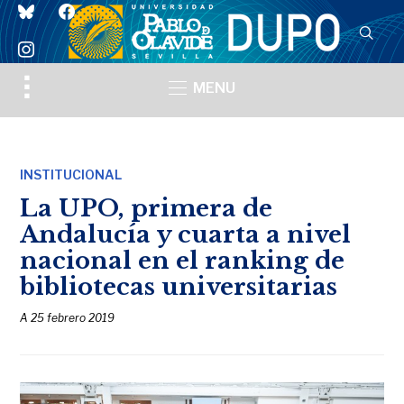
bluesky
facebook
instagram
Toggle
MENU
sidebar
&
navigation
INSTITUCIONAL
La UPO, primera de
Andalucía y cuarta a nivel
nacional en el ranking de
bibliotecas universitarias
A
25 febrero 2019