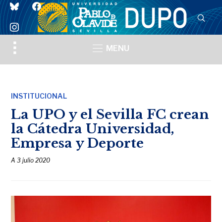
bluesky
facebook
instagram
Toggle
MENU
sidebar
&
navigation
INSTITUCIONAL
La UPO y el Sevilla FC crean
la Cátedra Universidad,
Empresa y Deporte
A
3 julio 2020