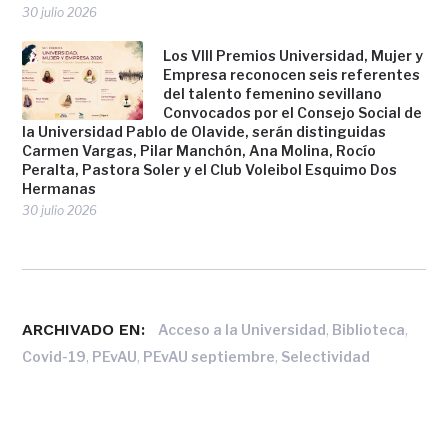
30 julio 2026
Los VIII Premios Universidad, Mujer y
Empresa reconocen seis referentes
del talento femenino sevillano
Convocados por el Consejo Social de
la Universidad Pablo de Olavide, serán distinguidas
Carmen Vargas, Pilar Manchón, Ana Molina, Rocío
Peralta, Pastora Soler y el Club Voleibol Esquimo Dos
Hermanas
30 julio 2026
ARCHIVADO EN:
,
,
Acceso a la Universidad
Biblioteca
,
,
,
Covid-19
PEvAU
PEvAU septiembre
Selectividad