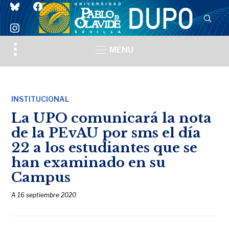
bluesky
facebook
instagram
Toggle
MENU
sidebar
&
navigation
INSTITUCIONAL
La UPO comunicará la nota
de la PEvAU por sms el día
22 a los estudiantes que se
han examinado en su
Campus
A
16 septiembre 2020