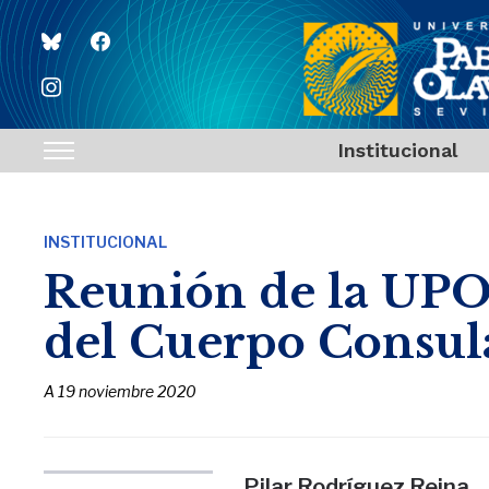
bluesky
facebook
instagram
Institucional
Toggle
sidebar
&
INSTITUCIONAL
navigation
Reunión de la UPO 
del Cuerpo Consula
A
19 noviembre 2020
Pilar Rodríguez Reina
,