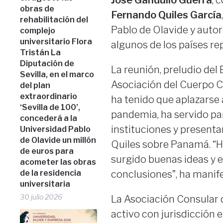
José Gandullo Guerra
, 
obras de
Fernando Quiles García
rehabilitación del
Pablo de Olavide y autor
complejo
universitario Flora
algunos de los países re
Tristán La
Diputación de
La reunión, preludio de
Sevilla, en el marco
Asociación del Cuerpo Co
del plan
extraordinario
ha tenido que aplazarse 
‘Sevilla de 100’,
pandemia, ha servido pa
concederá a la
instituciones y presenta
Universidad Pablo
de Olavide un millón
Quiles sobre Panamá. “Ha
de euros para
surgido buenas ideas y e
acometer las obras
de la residencia
conclusiones”, ha manife
universitaria
30 julio 2026
La Asociación Consular 
activo con jurisdicción 