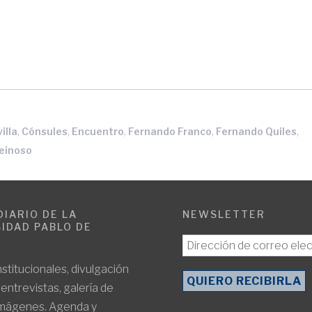
,
,
,
,
,
illa
Cónsules
Encuentro
Fernando Franco
Fernando Quiles
einoso
DIARIO DE LA
NEWSLETTER
IDAD PABLO DE
E
nstitucionales, divulgación
, entrevistas, galería de
imágenes. Agenda y