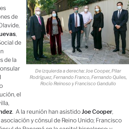
nes
ones de
Olavide,
Cuevas
,
ocial de
un
 de la
Consular
De izquierda a derecha: Joe Cooper, Pilar
l
Rodríguez, Fernando Franco, Fernando Quiles,
Rocío Reinoso y Francisco Gandullo
o
ución, el
lla,
ndez
. A la reunión han asistido
Joe Cooper
,
a asociación y cónsul de Reino Unido; Francisco