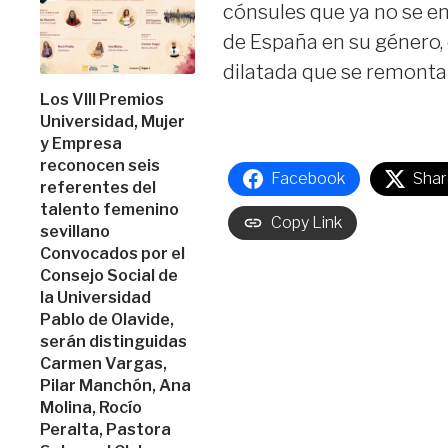
cónsules que ya no se en
de España en su género,
dilatada que se remonta al
Los VIII Premios
Universidad, Mujer
y Empresa
reconocen seis
Facebook
Shar
referentes del
talento femenino
Copy Link
sevillano
Convocados por el
Consejo Social de
la Universidad
Pablo de Olavide,
serán distinguidas
Carmen Vargas,
Pilar Manchón, Ana
Molina, Rocío
Peralta, Pastora