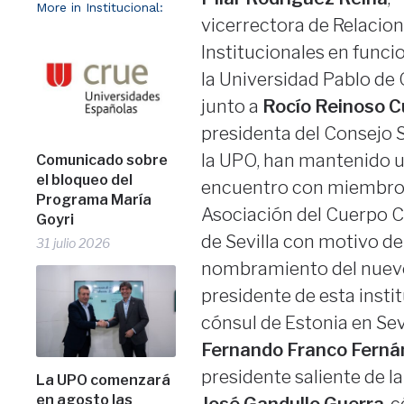
More in Institucional:
vicerrectora de Relacio
Institucionales en funci
la Universidad Pablo de 
junto a
Rocío Reinoso 
presidenta del Consejo S
la UPO, han mantenido 
Comunicado sobre
el bloqueo del
encuentro con miembros
Programa María
Asociación del Cuerpo 
Goyri
de Sevilla con motivo de
31 julio 2026
nombramiento del nuev
presidente de esta instit
cónsul de Estonia en Sevi
Fernando Franco Ferná
presidente saliente de l
La UPO comenzará
en agosto las