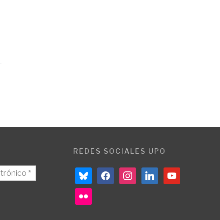
REDES SOCIALES UPO
bluesky
facebook
instagram
linkedin
youtube
flickr