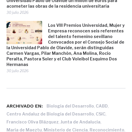
Universidad Pablo de Olavide un millón de euros para
acometer las obras de la residencia universitaria
30 julio 2026
Los VIII Premios Universidad, Mujer y
Empresa reconocen seis referentes
del talento femenino sevillano
Convocados por el Consejo Social de
la Universidad Pablo de Olavide, serán distinguidas
Carmen Vargas, Pilar Manchón, Ana Molina, Rocío
Peralta, Pastora Soler y el Club Voleibol Esquimo Dos
Hermanas
30 julio 2026
ARCHIVADO EN:
,
,
Biología del Desarrollo
CABD
,
,
Centro Andaluz de Biología del Desarrollo
CSIC
,
,
Francisco Oliva Blázquez
Junta de Andalucía
,
,
,
María de Maeztu
Ministerio de Ciencia
Reconocimiento