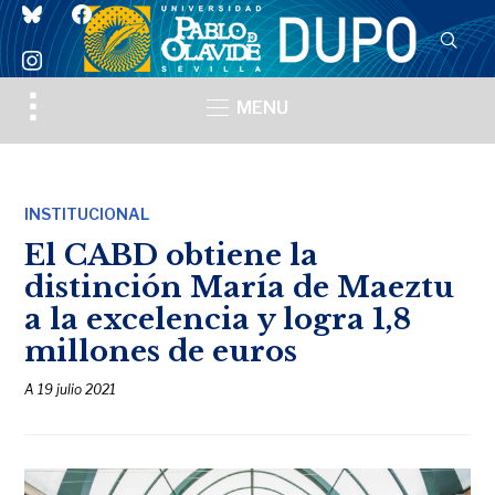
bluesky
facebook
instagram
Toggle
MENU
sidebar
&
navigation
INSTITUCIONAL
El CABD obtiene la
distinción María de Maeztu
a la excelencia y logra 1,8
millones de euros
A
19 julio 2021