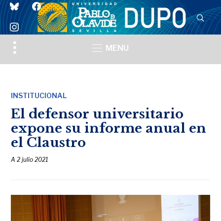
bluesky
facebook
instagram
Toggle
MENU
sidebar
&
navigation
INSTITUCIONAL
El defensor universitario
expone su informe anual en
el Claustro
A
2 julio 2021