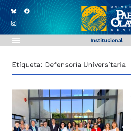
bluesky
facebook
instagram
Institucional
Toggle
sidebar
&
Etiqueta:
Defensoría Universitaria
navigation