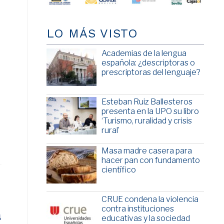
LO MÁS VISTO
Academias de la lengua
española: ¿descriptoras o
prescriptoras del lenguaje?
Esteban Ruiz Ballesteros
presenta en la UPO su libro
‘Turismo, ruralidad y crisis
rural’
Masa madre casera para
hacer pan con fundamento
científico
CRUE condena la violencia
contra instituciones
n
educativas y la sociedad