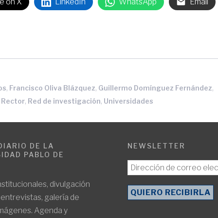
e on X
LinkedIn
WhatsApp
Email
,
,
,
os
Francisco Oliva Blázquez
Guillermo Domínguez Fernández
,
,
,
Rector
Red de investigación
Universidades
DIARIO DE LA
NEWSLETTER
IDAD PABLO DE
E
nstitucionales, divulgación
, entrevistas, galería de
imágenes. Agenda y