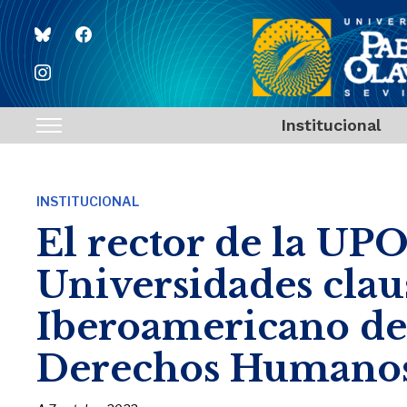
bluesky
facebook
instagram
Institucional
Toggle
sidebar
&
INSTITUCIONAL
navigation
El rector de la UPO
Universidades clau
Iberoamericano de
Derechos Humano