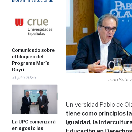
More in Institucional:
Comunicado sobre
el bloqueo del
Programa María
Goyri
31 julio 2026
Joan Subir
Universidad Pablo de Ol
tiene como principios la
igualdad, la intercultura
La UPO comenzará
en agosto las
Educación en Derecho