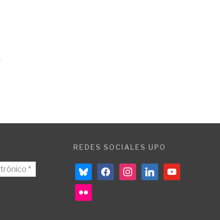
REDES SOCIALES UPO
bluesky
facebook
instagram
linkedin
youtube
flickr