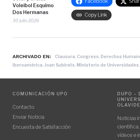
Facebook
Shar
Voleibol Esquimo
Dos Hermanas
Copy Link
30 julio 2026
ARCHIVADO EN:
,
,
Clausura
Congreso
Derechos Human
,
,
Iberoamérica
Joan Subirats
Ministerio de Universidades
COMUNICACIÓN UPO
DUPO – 
UNIVERS
OLAVID
Contacto
Enviar Noticia
Noticias i
científica
Encuesta de Satisfacción
vídeos e 