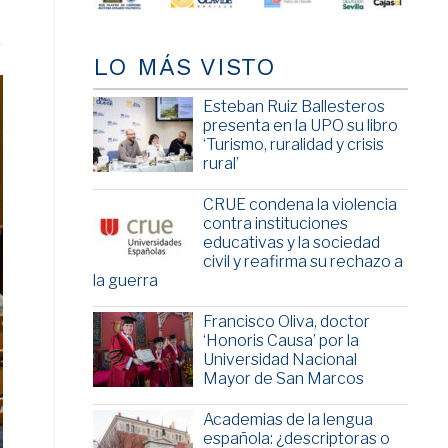
LO MÁS VISTO
Esteban Ruiz Ballesteros
presenta en la UPO su libro
‘Turismo, ruralidad y crisis
rural’
CRUE condena la violencia
contra instituciones
educativas y la sociedad
civil y reafirma su rechazo a
la guerra
Francisco Oliva, doctor
‘Honoris Causa’ por la
Universidad Nacional
Mayor de San Marcos
Academias de la lengua
española: ¿descriptoras o