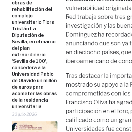
obras de
vulnerabilidad originada
rehabilitación del
complejo
Red trabaja sobre tres gr
universitario Flora
investigación y las buen
Tristán La
Domínguez ha recordado e
Diputación de
Sevilla, en el marco
anunciando que son ya t
del plan
en dieciocho países, que
extraordinario
iberoamericano de cono
‘Sevilla de 100’,
concederá a la
Universidad Pablo
Tras destacar la importan
de Olavide un millón
mostrado su apoyo a la 
de euros para
comprometidas con los D
acometer las obras
de la residencia
Francisco Oliva ha agrad
universitaria
participación en el foro
30 julio 2026
calificado como un gran 
Universidades fue const