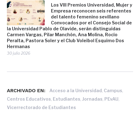
Los VIII Premios Universidad, Mujer y
Empresa reconocen seis referentes
del talento femenino sevillano
Convocados por el Consejo Social de
la Universidad Pablo de Olavide, serán distinguidas
Carmen Vargas, Pilar Manchón, Ana Molina, Rocío
Peralta, Pastora Soler y el Club Voleibol Esquimo Dos
Hermanas
30 julio 2026
ARCHIVADO EN:
,
,
Acceso a la Universidad
Campus
,
,
,
,
Centros Educativos
Estudiantes
Jornadas
PEvAU
Vicerrectorado de Estudiantes