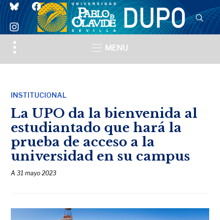
bluesky
facebook
instagram
Toggle
MENU
sidebar
&
navigation
INSTITUCIONAL
La UPO da la bienvenida al
estudiantado que hará la
prueba de acceso a la
universidad en su campus
A
31 mayo 2023