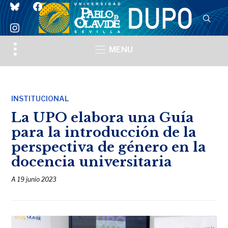
bluesky
facebook
instagram
Toggle
MENU
sidebar
&
navigation
INSTITUCIONAL
La UPO elabora una Guía
para la introducción de la
perspectiva de género en la
docencia universitaria
A
19 junio 2023