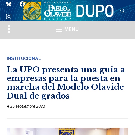
bluesky
facebook
instagram
Toggle
MENU
sidebar
&
navigation
INSTITUCIONAL
La UPO presenta una guía a
empresas para la puesta en
marcha del Modelo Olavide
Dual de grados
A
25 septiembre 2023