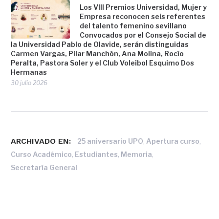
Los VIII Premios Universidad, Mujer y
Empresa reconocen seis referentes
del talento femenino sevillano
Convocados por el Consejo Social de
la Universidad Pablo de Olavide, serán distinguidas
Carmen Vargas, Pilar Manchón, Ana Molina, Rocío
Peralta, Pastora Soler y el Club Voleibol Esquimo Dos
Hermanas
30 julio 2026
ARCHIVADO EN:
,
,
25 aniversario UPO
Apertura curso
,
,
,
Curso Académico
Estudiantes
Memoria
Secretaría General