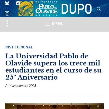
bluesky
facebook
instagram
Toggle
MENU
sidebar
&
navigation
INSTITUCIONAL
La Universidad Pablo de
Olavide supera los trece mil
estudiantes en el curso de su
25º Aniversario
A
14 septiembre 2023