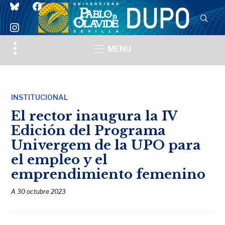
bluesky
facebook
instagram
Toggle
MENU
sidebar
&
navigation
INSTITUCIONAL
El rector inaugura la IV
Edición del Programa
Univergem de la UPO para
el empleo y el
emprendimiento femenino
A
30 octubre 2023