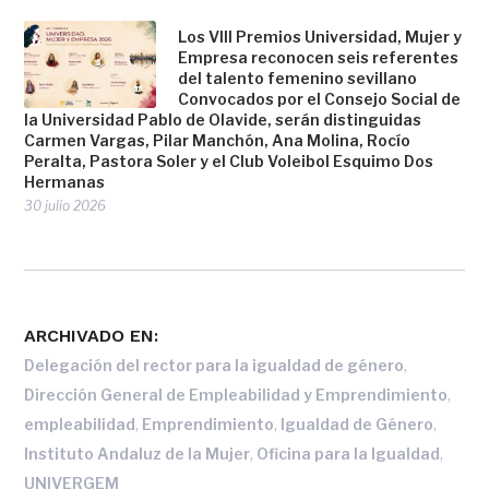
Los VIII Premios Universidad, Mujer y
Empresa reconocen seis referentes
del talento femenino sevillano
Convocados por el Consejo Social de
la Universidad Pablo de Olavide, serán distinguidas
Carmen Vargas, Pilar Manchón, Ana Molina, Rocío
Peralta, Pastora Soler y el Club Voleibol Esquimo Dos
Hermanas
30 julio 2026
ARCHIVADO EN:
,
Delegación del rector para la igualdad de género
,
Dirección General de Empleabilidad y Emprendimiento
,
,
,
empleabilidad
Emprendimiento
Igualdad de Género
,
,
Instituto Andaluz de la Mujer
Oficina para la Igualdad
UNIVERGEM