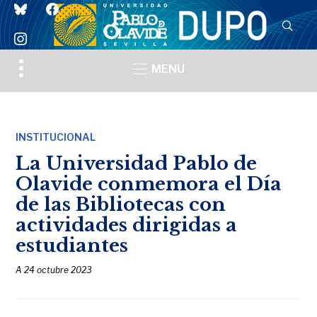
bluesky
facebook
instagram
Toggle
MENU
sidebar
&
navigation
INSTITUCIONAL
La Universidad Pablo de
Olavide conmemora el Día
de las Bibliotecas con
actividades dirigidas a
estudiantes
A
24 octubre 2023