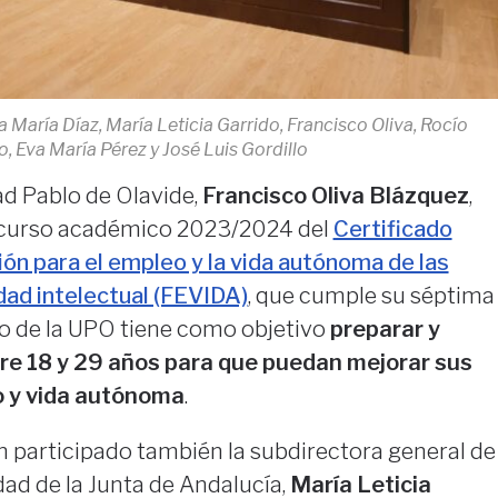
María Díaz, María Leticia Garrido, Francisco Oliva, Rocío
, Eva María Pérez y José Luis Gordillo
dad Pablo de Olavide,
Francisco Oliva Blázquez
,
 curso académico 2023/2024 del
Certificado
ón para el empleo y la vida autónoma de las
ad intelectual (FEVIDA)
, que cumple su séptima
pio de la UPO tiene como objetivo
preparar y
tre 18 y 29 años para que puedan mejorar sus
o y vida autónoma
.
n participado también la subdirectora general de
ad de la Junta de Andalucía,
María Leticia