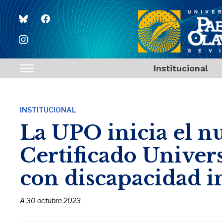
bluesky
facebook
instagram
Institucional
Toggle
sidebar
&
INSTITUCIONAL
navigation
La UPO inicia el n
Certificado Univer
con discapacidad i
A
30 octubre 2023