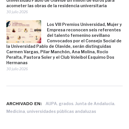
Universidad Pablo de Olavide un millón de euros para
acometer las obras de la residencia universitaria
30 julio 2026
Los VIII Premios Universidad, Mujer y
Empresa reconocen seis referentes
del talento femenino sevillano
Convocados por el Consejo Social de
la Universidad Pablo de Olavide, serán distinguidas
Carmen Vargas, Pilar Manchón, Ana Molina, Rocío
Peralta, Pastora Soler y el Club Voleibol Esquimo Dos
Hermanas
30 julio 2026
ARCHIVADO EN:
,
,
,
AUPA
grados
Junta de Andalucía
,
Medicina
universidades públicas andaluzas