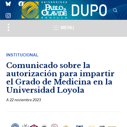
bluesky
facebook
instagram
Toggle
MENU
sidebar
&
navigation
INSTITUCIONAL
Comunicado sobre la
autorización para impartir
el Grado de Medicina en la
Universidad Loyola
A
22 noviembre 2023