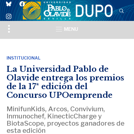
bluesky
facebook
instagram
Toggle
MENU
sidebar
&
navigation
INSTITUCIONAL
La Universidad Pablo de
Olavide entrega los premios
de la 17ª edición del
Concurso UPOemprende
MinifunKids, Arcos, Convivium,
Inmunochef, KinecticCharge y
BiotaScope, proyectos ganadores de
esta edición