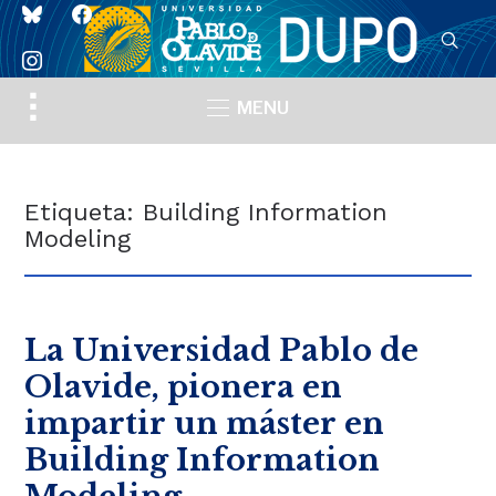
bluesky
facebook
instagram
Toggle
MENU
sidebar
&
navigation
Etiqueta:
Building Information
Modeling
La Universidad Pablo de
Olavide, pionera en
impartir un máster en
Building Information