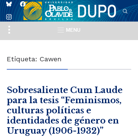
bluesky
facebook
instagram
Toggle
MENU
sidebar
&
navigation
Etiqueta:
Cawen
Sobresaliente Cum Laude
para la tesis “Feminismos,
culturas políticas e
identidades de género en
Uruguay (1906-1932)”