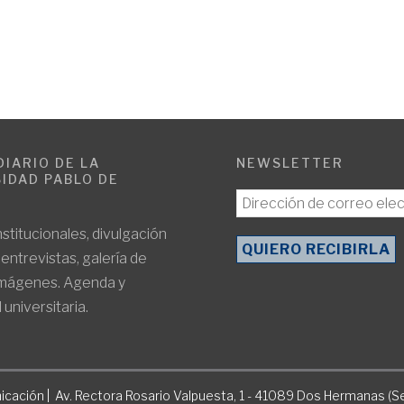
DIARIO DE LA
NEWSLETTER
IDAD PABLO DE
E
nstitucionales, divulgación
, entrevistas, galería de
imágenes. Agenda y
 universitaria.
icación | Av. Rectora Rosario Valpuesta, 1 - 41089 Dos Hermanas (Se