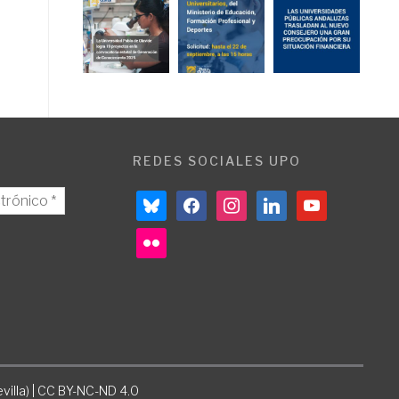
REDES SOCIALES UPO
bluesky
facebook
instagram
linkedin
youtube
flickr
villa) | CC BY-NC-ND 4.0