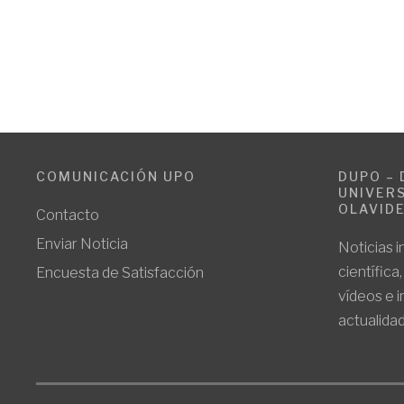
COMUNICACIÓN UPO
DUPO – 
UNIVERS
OLAVID
Contacto
Enviar Noticia
Noticias i
científica
Encuesta de Satisfacción
vídeos e 
actualidad