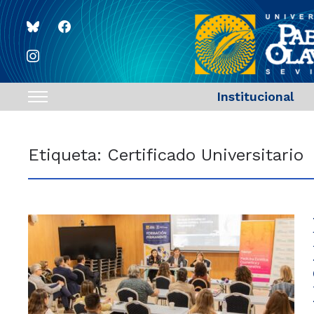
bluesky
facebook
instagram
Institucional
Toggle
sidebar
&
Etiqueta:
Certificado Universitario
navigation