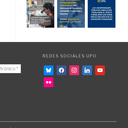
REDES SOCIALES UPO
bluesky
facebook
instagram
linkedin
youtube
flickr