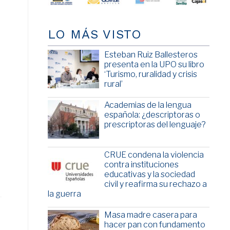
LO MÁS VISTO
Esteban Ruiz Ballesteros
presenta en la UPO su libro
‘Turismo, ruralidad y crisis
rural’
Academias de la lengua
española: ¿descriptoras o
prescriptoras del lenguaje?
CRUE condena la violencia
contra instituciones
educativas y la sociedad
civil y reafirma su rechazo a
la guerra
Masa madre casera para
hacer pan con fundamento