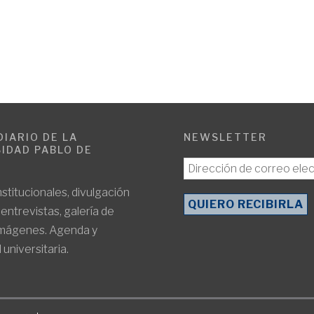
DIARIO DE LA
NEWSLETTER
IDAD PABLO DE
E
nstitucionales, divulgación
, entrevistas, galería de
imágenes. Agenda y
 universitaria.