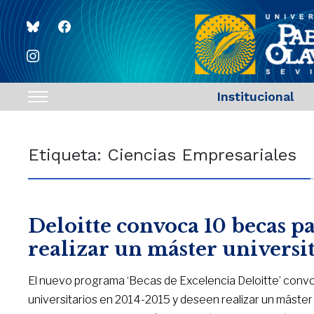
bluesky
facebook
instagram
Institucional
Toggle
sidebar
&
Etiqueta:
Ciencias Empresariales
navigation
Deloitte convoca 10 becas p
realizar un máster universi
El nuevo programa ‘Becas de Excelencia Deloitte’ convo
universitarios en 2014-2015 y deseen realizar un máster 