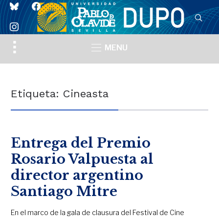
bluesky
facebook
instagram
Toggle
MENU
sidebar
&
navigation
Etiqueta:
Cineasta
Entrega del Premio
Rosario Valpuesta al
director argentino
Santiago Mitre
En el marco de la gala de clausura del Festival de Cine