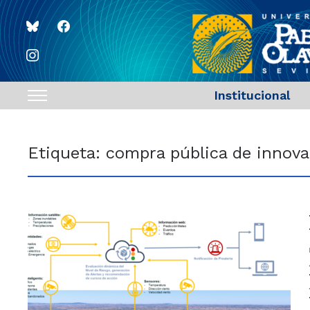
bluesky
facebook
instagram
Institucional
Toggle
sidebar
&
Etiqueta:
compra pública de innova
navigation