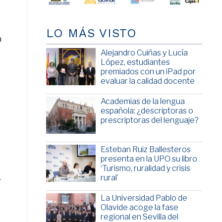
LO MÁS VISTO
a
Alejandro Cuiñas y Lucía
López, estudiantes
premiados con un iPad por
evaluar la calidad docente
Academias de la lengua
española: ¿descriptoras o
prescriptoras del lenguaje?
Esteban Ruiz Ballesteros
presenta en la UPO su libro
‘Turismo, ruralidad y crisis
a
rural’
La Universidad Pablo de
Olavide acoge la fase
regional en Sevilla del