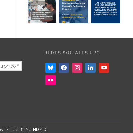
REDES SOCIALES UPO
bluesky
facebook
instagram
linkedin
youtube
flickr
villa) | CC BY-NC-ND 4.0