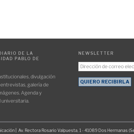
DIARIO DE LA
NEWSLETTER
IDAD PABLO DE
E
nstitucionales, divulgación
, entrevistas, galería de
imágenes. Agenda y
 universitaria.
icación | Av. Rectora Rosario Valpuesta, 1 - 41089 Dos Hermanas (Se