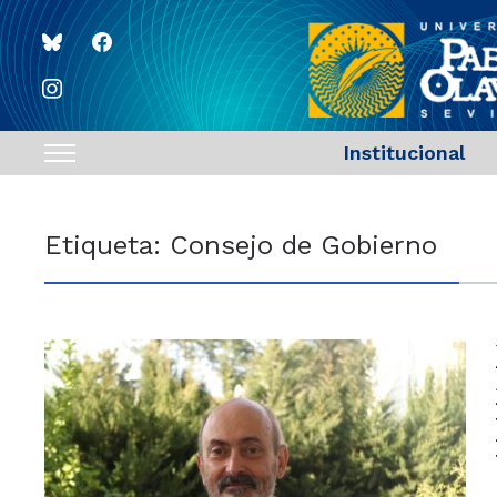
bluesky
facebook
instagram
Institucional
Toggle
sidebar
&
Etiqueta:
Consejo de Gobierno
navigation