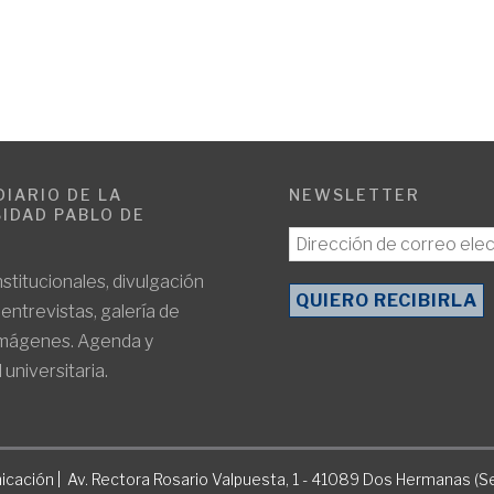
DIARIO DE LA
NEWSLETTER
IDAD PABLO DE
E
nstitucionales, divulgación
, entrevistas, galería de
imágenes. Agenda y
 universitaria.
icación | Av. Rectora Rosario Valpuesta, 1 - 41089 Dos Hermanas (Se