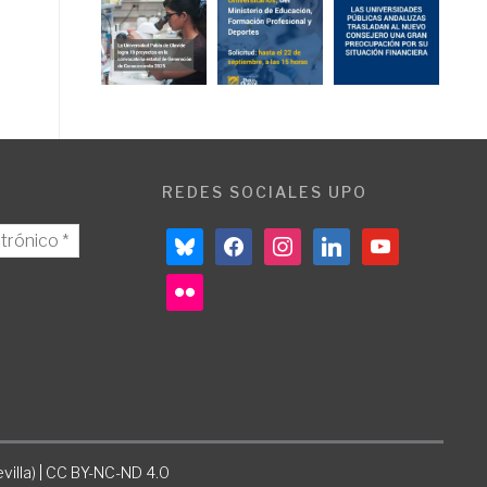
REDES SOCIALES UPO
bluesky
facebook
instagram
linkedin
youtube
flickr
villa) | CC BY-NC-ND 4.0