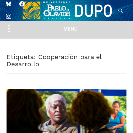
bluesky
facebook
instagram
Toggle
MENU
sidebar
&
navigation
Etiqueta:
Cooperación para el
Desarrollo