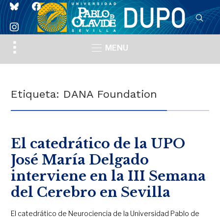
bluesky
facebook
instagram
Toggle
MENU
sidebar
&
navigation
Etiqueta:
DANA Foundation
El catedrático de la UPO
José María Delgado
interviene en la III Semana
del Cerebro en Sevilla
El catedrático de Neurociencia de la Universidad Pablo de