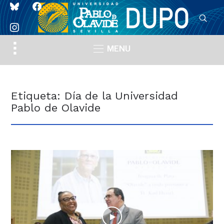
bluesky
facebook
instagram
Toggle
MENU
sidebar
&
navigation
Etiqueta:
Día de la Universidad
Pablo de Olavide