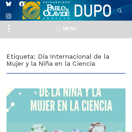
bluesky
facebook
instagram
Toggle
MENU
sidebar
&
navigation
Etiqueta:
Día Internacional de la
Mujer y la Niña en la Ciencia