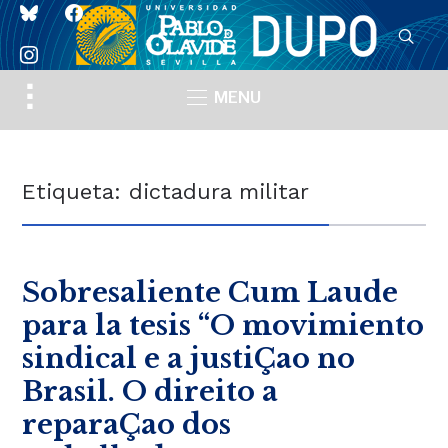
bluesky
facebook
instagram
Toggle
MENU
sidebar
&
navigation
Etiqueta:
dictadura militar
Sobresaliente Cum Laude
para la tesis “O movimiento
sindical e a justiÇao no
Brasil. O direito a
reparaÇao dos