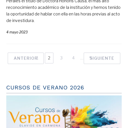
Perales el título de Doctora Honoris Causa, el más alto
reconocimiento académico de la institución y hemos tenido
la oportunidad de hablar con ella en las horas previas al acto
de investidura.
4 mayo 2023
1
2
3
4
…
9
ANTERIOR
SIGUIENTE
CURSOS DE VERANO 2026