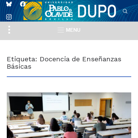
bluesky
facebook
instagram
Toggle
MENU
sidebar
&
navigation
Etiqueta:
Docencia de Enseñanzas
Básicas