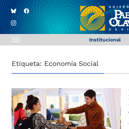
bluesky
facebook
instagram
Institucional
Toggle
sidebar
&
Etiqueta:
Economía Social
navigation