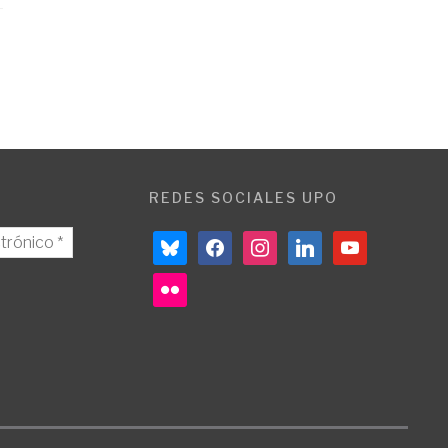
REDES SOCIALES UPO
bluesky
facebook
instagram
linkedin
youtube
flickr