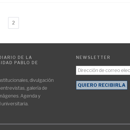
1
2
DIARIO DE LA
NEWSLETTER
IDAD PABLO DE
E
nstitucionales, divulgación
, entrevistas, galería de
imágenes. Agenda y
 universitaria.