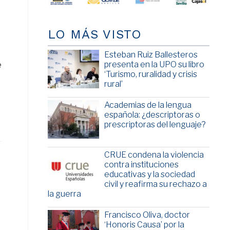
LO MÁS VISTO
Esteban Ruiz Ballesteros
presenta en la UPO su libro
e
‘Turismo, ruralidad y crisis
rural’
Academias de la lengua
española: ¿descriptoras o
prescriptoras del lenguaje?
CRUE condena la violencia
contra instituciones
educativas y la sociedad
civil y reafirma su rechazo a
la guerra
Francisco Oliva, doctor
‘Honoris Causa’ por la