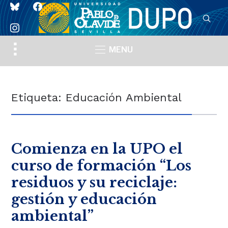
bluesky
facebook
instagram
Toggle
MENU
sidebar
&
navigation
Etiqueta:
Educación Ambiental
Comienza en la UPO el
curso de formación “Los
residuos y su reciclaje:
gestión y educación
ambiental”