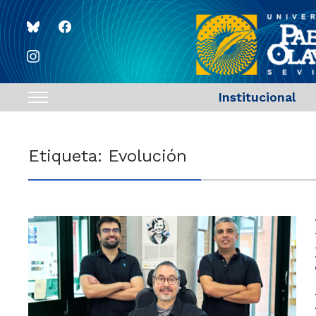
bluesky
facebook
instagram
Institucional
Toggle
sidebar
&
Etiqueta:
Evolución
navigation