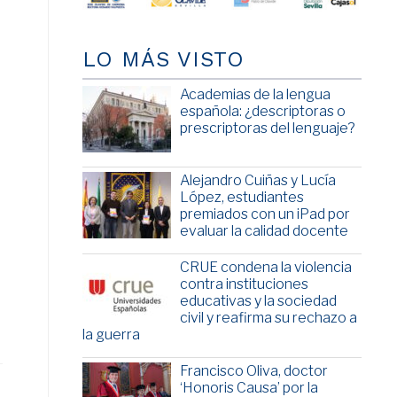
LO MÁS VISTO
Academias de la lengua
española: ¿descriptoras o
prescriptoras del lenguaje?
Alejandro Cuiñas y Lucía
López, estudiantes
premiados con un iPad por
evaluar la calidad docente
CRUE condena la violencia
contra instituciones
educativas y la sociedad
civil y reafirma su rechazo a
la guerra
Francisco Oliva, doctor
‘Honoris Causa’ por la