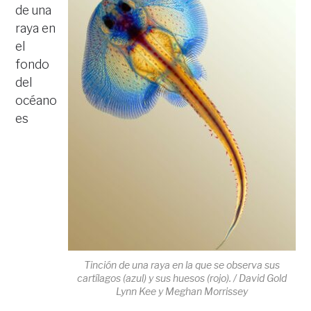
de una
raya en
el
fondo
del
océano
es
Tinción de una raya en la que se observa sus
cartílagos (azul) y sus huesos (rojo). / David Gold
Lynn Kee y Meghan Morrissey