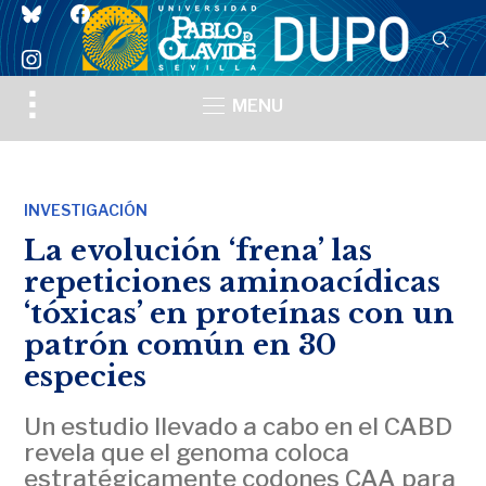
bluesky
facebook
instagram
Toggle
MENU
sidebar
&
navigation
INVESTIGACIÓN
La evolución ‘frena’ las
repeticiones aminoacídicas
‘tóxicas’ en proteínas con un
patrón común en 30
especies
Un estudio llevado a cabo en el CABD
revela que el genoma coloca
estratégicamente codones CAA para