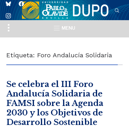
bluesky
facebook
instagram
Toggle
MENU
sidebar
&
navigation
Etiqueta:
Foro Andalucía Solidaria
Se celebra el III Foro
Andalucía Solidaria de
FAMSI sobre la Agenda
2030 y los Objetivos de
Desarrollo Sostenible