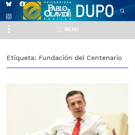
bluesky
facebook
instagram
Toggle
MENU
sidebar
&
navigation
Etiqueta:
Fundación del Centenario