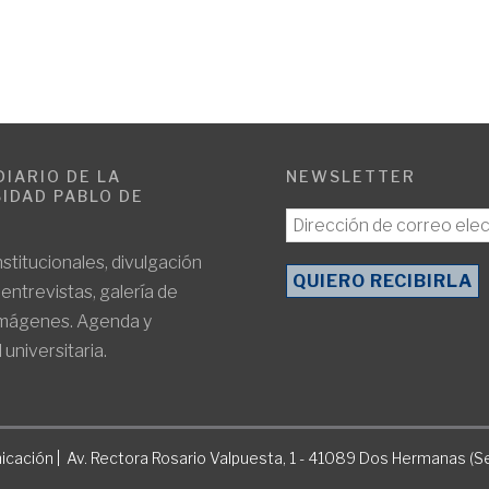
DIARIO DE LA
NEWSLETTER
IDAD PABLO DE
E
nstitucionales, divulgación
, entrevistas, galería de
imágenes. Agenda y
 universitaria.
icación | Av. Rectora Rosario Valpuesta, 1 - 41089 Dos Hermanas (Se