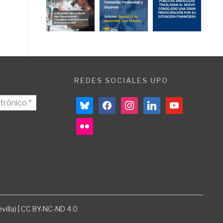
REDES SOCIALES UPO
bluesky
facebook
instagram
linkedin
youtube
flickr
villa) | CC BY-NC-ND 4.0