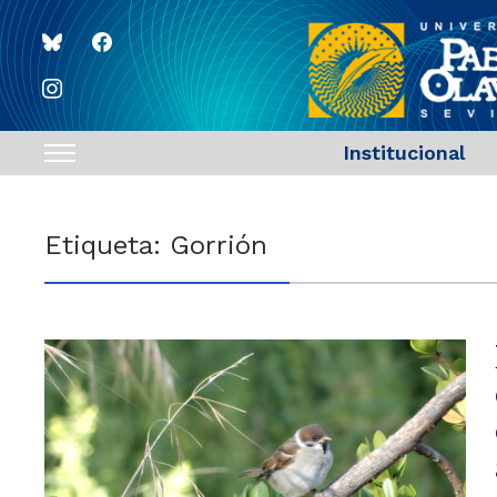
bluesky
facebook
instagram
Institucional
Toggle
sidebar
&
Etiqueta:
Gorrión
navigation