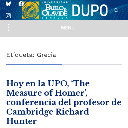
bluesky
facebook
instagram
Toggle
MENU
sidebar
&
navigation
Etiqueta:
Grecia
Hoy en la UPO, ‘The
Measure of Homer’,
conferencia del profesor de
Cambridge Richard
Hunter