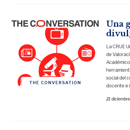
Una g
divul
La CRUE Un
de Valoraci
Académico 
herramienta
social del 
THE CONVERSATION
docente e i
21 diciembr