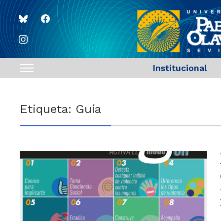
bluesky
facebook
instagram
Institucional
Toggle
sidebar
&
Etiqueta:
Guía
navigation