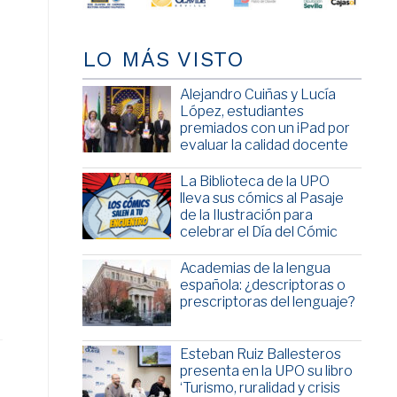
LO MÁS VISTO
a
Alejandro Cuiñas y Lucía
López, estudiantes
premiados con un iPad por
evaluar la calidad docente
La Biblioteca de la UPO
lleva sus cómics al Pasaje
de la Ilustración para
celebrar el Día del Cómic
Academias de la lengua
española: ¿descriptoras o
prescriptoras del lenguaje?
Esteban Ruiz Ballesteros
presenta en la UPO su libro
‘Turismo, ruralidad y crisis