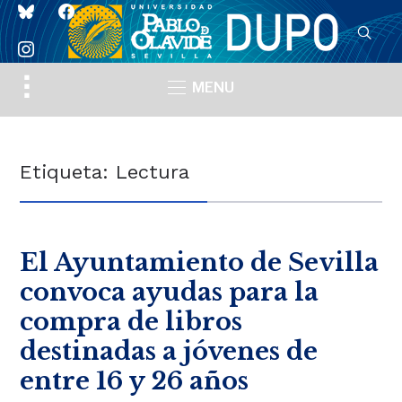
bluesky
facebook
instagram
Toggle
MENU
sidebar
&
navigation
Etiqueta:
Lectura
El Ayuntamiento de Sevilla
convoca ayudas para la
compra de libros
destinadas a jóvenes de
entre 16 y 26 años